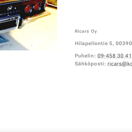
Ricars Oy
Hilapellontie 5, 00390
Puhelin:
09-458 30 41
Sähköposti
:
ricars@k